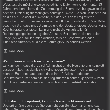
Internet von 1998) ist ein Gesetz in den USA, welches festlegt, dass
Websites, die möglicherweise persönliche Daten von Kindern unter 13
Jahren erheben, hierzu die Zustimmung der Eltern beziehungsweise des
oder der Erziehungsberechtigten benötigen. Wenn Sie sich unsicher sind,
ob dies auf Sie oder die Website, auf der Sie sich zu registrieren
versuchen, zutrifft, ziehen Sie einen rechtlichen Beistand zu Rate. Bitte
beachten Sie, dass phpBB Limited und der Besitzer dieses Boards keine
Rechtsberatung anbieten kann und nicht die Anlaufstelle für
Rechtsangelegenheiten jeglicher Art ist; außer solchen, die unter der
Frage „An wen soll ich mich wenden, falls es Beschwerden oder
juristische Anfragen zu diesem Forum gibt?“ behandelt werden.
NACH OBEN
Warum kann ich mich nicht registrieren?
Es kann sein, dass die Board-Administration die Registrierung komplett
ausgeschaltet hat, damit sich keine neuen Benutzer mehr anmelden
können. Es könnte auch sein, dass Ihre IP-Adresse oder der
Benutzername, mit dem Sie sich registrieren möchten, gesperrt wurden.
Um Hilfe zu erhalten, wenden Sie sich an die Board-Administration.
NACH OBEN
Ich habe mich registriert, kann mich aber nicht anmelden!
Überprüfen Sie zuerst, ob Sie den richtigen Benutzernamen und das
richtige Passwort eingegeben haben. Wenn diese stimmen, dann gibt es