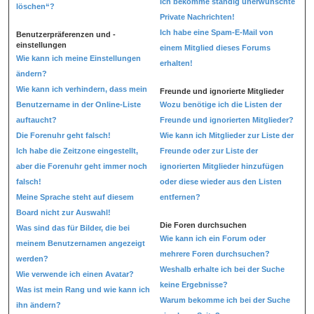
Ich bekomme ständig unerwünschte
löschen“?
Private Nachrichten!
Ich habe eine Spam-E-Mail von
Benutzerpräferenzen und -
einstellungen
einem Mitglied dieses Forums
Wie kann ich meine Einstellungen
erhalten!
ändern?
Wie kann ich verhindern, dass mein
Freunde und ignorierte Mitglieder
Benutzername in der Online-Liste
Wozu benötige ich die Listen der
auftaucht?
Freunde und ignorierten Mitglieder?
Die Forenuhr geht falsch!
Wie kann ich Mitglieder zur Liste der
Ich habe die Zeitzone eingestellt,
Freunde oder zur Liste der
aber die Forenuhr geht immer noch
ignorierten Mitglieder hinzufügen
falsch!
oder diese wieder aus den Listen
Meine Sprache steht auf diesem
entfernen?
Board nicht zur Auswahl!
Die Foren durchsuchen
Was sind das für Bilder, die bei
Wie kann ich ein Forum oder
meinem Benutzernamen angezeigt
mehrere Foren durchsuchen?
werden?
Weshalb erhalte ich bei der Suche
Wie verwende ich einen Avatar?
keine Ergebnisse?
Was ist mein Rang und wie kann ich
Warum bekomme ich bei der Suche
ihn ändern?