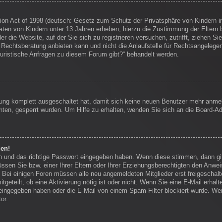
on Act of 1998 (deutsch: Gesetz zum Schutz der Privatsphäre von Kindern im
Daten von Kindern unter 13 Jahren erheben, hierzu die Zustimmung der Eltern
r die Website, auf der Sie sich zu registrieren versuchen, zutrifft, ziehen Si
echtsberatung anbieten kann und nicht die Anlaufstelle für Rechtsangelegenhei
juristische Anfragen zu diesem Forum gibt?“ behandelt werden.
erung komplett ausgeschaltet hat, damit sich keine neuen Benutzer mehr anm
ten, gesperrt wurden. Um Hilfe zu erhalten, wenden Sie sich an die Board-Ad
den!
en und das richtige Passwort eingegeben haben. Wenn diese stimmen, dann g
ssen Sie bzw. einer Ihrer Eltern oder Ihrer Erziehungsberechtigten den Anwei
en. Bei einigen Foren müssen alle neu angemeldeten Mitglieder erst freigescha
itgeteilt, ob eine Aktivierung nötig ist oder nicht. Wenn Sie eine E-Mail erha
eingegeben haben oder die E-Mail von einem Spam-Filter blockiert wurde. Wen
or.