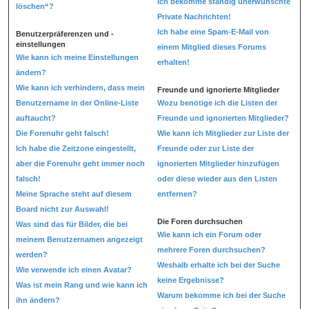
Ich bekomme ständig unerwünschte
löschen“?
Private Nachrichten!
Ich habe eine Spam-E-Mail von
Benutzerpräferenzen und -
einstellungen
einem Mitglied dieses Forums
Wie kann ich meine Einstellungen
erhalten!
ändern?
Wie kann ich verhindern, dass mein
Freunde und ignorierte Mitglieder
Benutzername in der Online-Liste
Wozu benötige ich die Listen der
auftaucht?
Freunde und ignorierten Mitglieder?
Die Forenuhr geht falsch!
Wie kann ich Mitglieder zur Liste der
Ich habe die Zeitzone eingestellt,
Freunde oder zur Liste der
aber die Forenuhr geht immer noch
ignorierten Mitglieder hinzufügen
falsch!
oder diese wieder aus den Listen
Meine Sprache steht auf diesem
entfernen?
Board nicht zur Auswahl!
Die Foren durchsuchen
Was sind das für Bilder, die bei
Wie kann ich ein Forum oder
meinem Benutzernamen angezeigt
mehrere Foren durchsuchen?
werden?
Weshalb erhalte ich bei der Suche
Wie verwende ich einen Avatar?
keine Ergebnisse?
Was ist mein Rang und wie kann ich
Warum bekomme ich bei der Suche
ihn ändern?