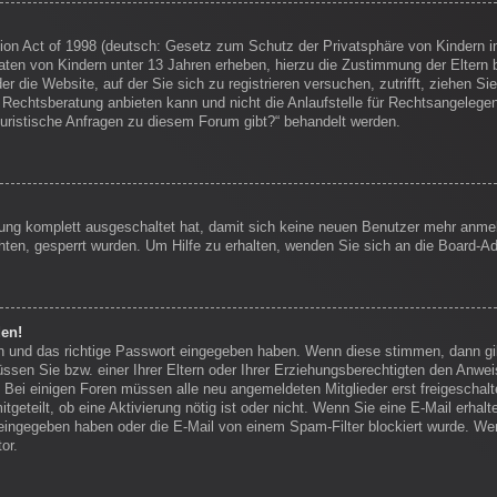
on Act of 1998 (deutsch: Gesetz zum Schutz der Privatsphäre von Kindern im
Daten von Kindern unter 13 Jahren erheben, hierzu die Zustimmung der Eltern
r die Website, auf der Sie sich zu registrieren versuchen, zutrifft, ziehen Si
echtsberatung anbieten kann und nicht die Anlaufstelle für Rechtsangelegenhei
juristische Anfragen zu diesem Forum gibt?“ behandelt werden.
erung komplett ausgeschaltet hat, damit sich keine neuen Benutzer mehr anm
ten, gesperrt wurden. Um Hilfe zu erhalten, wenden Sie sich an die Board-Ad
den!
en und das richtige Passwort eingegeben haben. Wenn diese stimmen, dann g
ssen Sie bzw. einer Ihrer Eltern oder Ihrer Erziehungsberechtigten den Anwei
en. Bei einigen Foren müssen alle neu angemeldeten Mitglieder erst freigescha
itgeteilt, ob eine Aktivierung nötig ist oder nicht. Wenn Sie eine E-Mail erha
eingegeben haben oder die E-Mail von einem Spam-Filter blockiert wurde. Wen
or.