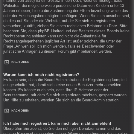
Internet von 1998) ist ein Gesetz in den USA, welches festlegt, dass
Websites, die möglicherweise persönliche Daten von Kindern unter 13
Jahren erheben, hierzu die Zustimmung der Eltern beziehungsweise des
oder der Erziehungsberechtigten benötigen. Wenn Sie sich unsicher sind,
ob dies auf Sie oder die Website, auf der Sie sich zu registrieren
versuchen, zutrifft, ziehen Sie einen rechtlichen Beistand zu Rate. Bitte
beachten Sie, dass phpBB Limited und der Besitzer dieses Boards keine
Rechtsberatung anbieten kann und nicht die Anlaufstelle für
Rechtsangelegenheiten jeglicher Art ist; außer solchen, die unter der
Frage „An wen soll ich mich wenden, falls es Beschwerden oder
juristische Anfragen zu diesem Forum gibt?“ behandelt werden.
NACH OBEN
Warum kann ich mich nicht registrieren?
Es kann sein, dass die Board-Administration die Registrierung komplett
ausgeschaltet hat, damit sich keine neuen Benutzer mehr anmelden
können. Es könnte auch sein, dass Ihre IP-Adresse oder der
Benutzername, mit dem Sie sich registrieren möchten, gesperrt wurden.
Um Hilfe zu erhalten, wenden Sie sich an die Board-Administration.
NACH OBEN
Ich habe mich registriert, kann mich aber nicht anmelden!
Überprüfen Sie zuerst, ob Sie den richtigen Benutzernamen und das
richtige Passwort eingegeben haben. Wenn diese stimmen, dann gibt es