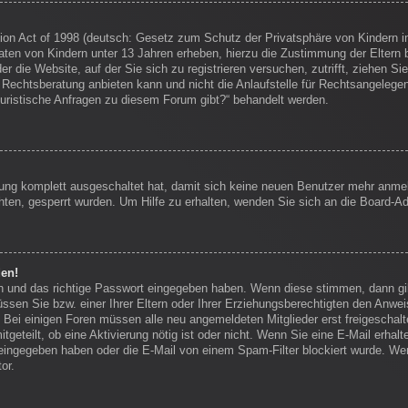
on Act of 1998 (deutsch: Gesetz zum Schutz der Privatsphäre von Kindern im
Daten von Kindern unter 13 Jahren erheben, hierzu die Zustimmung der Eltern
r die Website, auf der Sie sich zu registrieren versuchen, zutrifft, ziehen Si
echtsberatung anbieten kann und nicht die Anlaufstelle für Rechtsangelegenhei
juristische Anfragen zu diesem Forum gibt?“ behandelt werden.
erung komplett ausgeschaltet hat, damit sich keine neuen Benutzer mehr anm
ten, gesperrt wurden. Um Hilfe zu erhalten, wenden Sie sich an die Board-Ad
den!
en und das richtige Passwort eingegeben haben. Wenn diese stimmen, dann g
ssen Sie bzw. einer Ihrer Eltern oder Ihrer Erziehungsberechtigten den Anwei
en. Bei einigen Foren müssen alle neu angemeldeten Mitglieder erst freigescha
itgeteilt, ob eine Aktivierung nötig ist oder nicht. Wenn Sie eine E-Mail erha
eingegeben haben oder die E-Mail von einem Spam-Filter blockiert wurde. Wen
or.