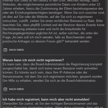
Internet von 1998) ist ein Gesetz in den USA, welches festlegt, dass
Websites, die möglicherweise persönliche Daten von Kindern unter 13
Jahren erheben, hierzu die Zustimmung der Eltern beziehungsweise des
oder der Erziehungsberechtigten benötigen. Wenn Sie sich unsicher sind,
ob dies auf Sie oder die Website, auf der Sie sich zu registrieren
versuchen, zutrifft, ziehen Sie einen rechtlichen Beistand zu Rate. Bitte
beachten Sie, dass phpBB Limited und der Besitzer dieses Boards keine
Rechtsberatung anbieten kann und nicht die Anlaufstelle für
Rechtsangelegenheiten jeglicher Art ist; außer solchen, die unter der
Frage „An wen soll ich mich wenden, falls es Beschwerden oder
juristische Anfragen zu diesem Forum gibt?“ behandelt werden.
NACH OBEN
Warum kann ich mich nicht registrieren?
Es kann sein, dass die Board-Administration die Registrierung komplett
ausgeschaltet hat, damit sich keine neuen Benutzer mehr anmelden
können. Es könnte auch sein, dass Ihre IP-Adresse oder der
Benutzername, mit dem Sie sich registrieren möchten, gesperrt wurden.
Um Hilfe zu erhalten, wenden Sie sich an die Board-Administration.
NACH OBEN
Ich habe mich registriert, kann mich aber nicht anmelden!
Überprüfen Sie zuerst, ob Sie den richtigen Benutzernamen und das
richtige Passwort eingegeben haben. Wenn diese stimmen, dann gibt es