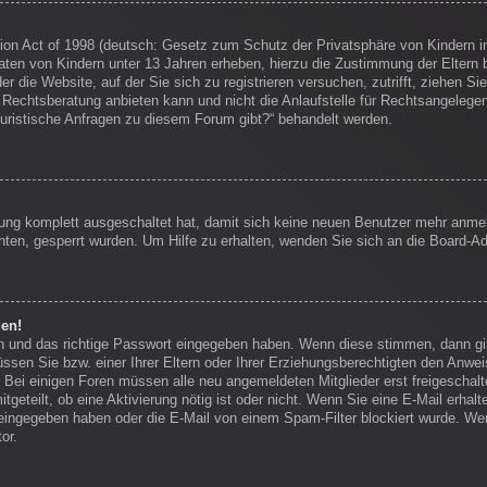
on Act of 1998 (deutsch: Gesetz zum Schutz der Privatsphäre von Kindern im
Daten von Kindern unter 13 Jahren erheben, hierzu die Zustimmung der Eltern
r die Website, auf der Sie sich zu registrieren versuchen, zutrifft, ziehen Si
echtsberatung anbieten kann und nicht die Anlaufstelle für Rechtsangelegenhei
juristische Anfragen zu diesem Forum gibt?“ behandelt werden.
erung komplett ausgeschaltet hat, damit sich keine neuen Benutzer mehr anm
ten, gesperrt wurden. Um Hilfe zu erhalten, wenden Sie sich an die Board-Ad
den!
en und das richtige Passwort eingegeben haben. Wenn diese stimmen, dann g
ssen Sie bzw. einer Ihrer Eltern oder Ihrer Erziehungsberechtigten den Anwei
en. Bei einigen Foren müssen alle neu angemeldeten Mitglieder erst freigescha
itgeteilt, ob eine Aktivierung nötig ist oder nicht. Wenn Sie eine E-Mail erha
eingegeben haben oder die E-Mail von einem Spam-Filter blockiert wurde. Wen
or.