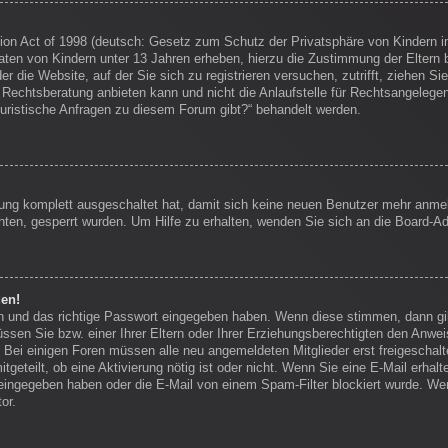
on Act of 1998 (deutsch: Gesetz zum Schutz der Privatsphäre von Kindern im
Daten von Kindern unter 13 Jahren erheben, hierzu die Zustimmung der Eltern
r die Website, auf der Sie sich zu registrieren versuchen, zutrifft, ziehen Si
echtsberatung anbieten kann und nicht die Anlaufstelle für Rechtsangelegenhei
juristische Anfragen zu diesem Forum gibt?“ behandelt werden.
erung komplett ausgeschaltet hat, damit sich keine neuen Benutzer mehr anm
ten, gesperrt wurden. Um Hilfe zu erhalten, wenden Sie sich an die Board-Ad
den!
en und das richtige Passwort eingegeben haben. Wenn diese stimmen, dann g
ssen Sie bzw. einer Ihrer Eltern oder Ihrer Erziehungsberechtigten den Anwei
en. Bei einigen Foren müssen alle neu angemeldeten Mitglieder erst freigescha
itgeteilt, ob eine Aktivierung nötig ist oder nicht. Wenn Sie eine E-Mail erha
eingegeben haben oder die E-Mail von einem Spam-Filter blockiert wurde. Wen
or.