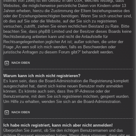
Internet von 1998) ist ein Gesetz in den USA, welches festlegt, dass
Websites, die möglicherweise persönliche Daten von Kindern unter 13
Jahren erheben, hierzu die Zustimmung der Eltern beziehungsweise des
oder der Erziehungsberechtigten benötigen. Wenn Sie sich unsicher sind,
ob dies auf Sie oder die Website, auf der Sie sich zu registrieren
versuchen, zutrifft, ziehen Sie einen rechtlichen Beistand zu Rate. Bitte
beachten Sie, dass phpBB Limited und der Besitzer dieses Boards keine
Rechtsberatung anbieten kann und nicht die Anlaufstelle für
Rechtsangelegenheiten jeglicher Art ist; außer solchen, die unter der
Frage „An wen soll ich mich wenden, falls es Beschwerden oder
juristische Anfragen zu diesem Forum gibt?“ behandelt werden.
NACH OBEN
Warum kann ich mich nicht registrieren?
Es kann sein, dass die Board-Administration die Registrierung komplett
ausgeschaltet hat, damit sich keine neuen Benutzer mehr anmelden
können. Es könnte auch sein, dass Ihre IP-Adresse oder der
Benutzername, mit dem Sie sich registrieren möchten, gesperrt wurden.
Um Hilfe zu erhalten, wenden Sie sich an die Board-Administration.
NACH OBEN
Ich habe mich registriert, kann mich aber nicht anmelden!
Überprüfen Sie zuerst, ob Sie den richtigen Benutzernamen und das
richtige Passwort eingegeben haben. Wenn diese stimmen, dann gibt es