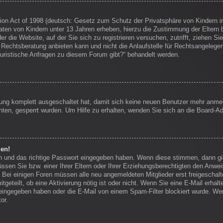
on Act of 1998 (deutsch: Gesetz zum Schutz der Privatsphäre von Kindern im
Daten von Kindern unter 13 Jahren erheben, hierzu die Zustimmung der Eltern
r die Website, auf der Sie sich zu registrieren versuchen, zutrifft, ziehen Si
echtsberatung anbieten kann und nicht die Anlaufstelle für Rechtsangelegenhei
juristische Anfragen zu diesem Forum gibt?“ behandelt werden.
erung komplett ausgeschaltet hat, damit sich keine neuen Benutzer mehr anm
ten, gesperrt wurden. Um Hilfe zu erhalten, wenden Sie sich an die Board-Ad
den!
en und das richtige Passwort eingegeben haben. Wenn diese stimmen, dann g
ssen Sie bzw. einer Ihrer Eltern oder Ihrer Erziehungsberechtigten den Anwei
en. Bei einigen Foren müssen alle neu angemeldeten Mitglieder erst freigescha
itgeteilt, ob eine Aktivierung nötig ist oder nicht. Wenn Sie eine E-Mail erha
eingegeben haben oder die E-Mail von einem Spam-Filter blockiert wurde. Wen
or.