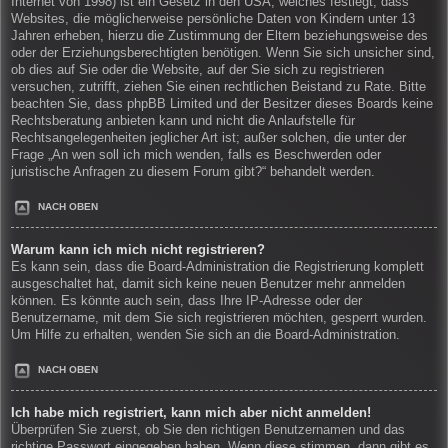
Internet von 1998) ist ein Gesetz in den USA, welches festlegt, dass
Websites, die möglicherweise persönliche Daten von Kindern unter 13
Jahren erheben, hierzu die Zustimmung der Eltern beziehungsweise des
oder der Erziehungsberechtigten benötigen. Wenn Sie sich unsicher sind,
ob dies auf Sie oder die Website, auf der Sie sich zu registrieren
versuchen, zutrifft, ziehen Sie einen rechtlichen Beistand zu Rate. Bitte
beachten Sie, dass phpBB Limited und der Besitzer dieses Boards keine
Rechtsberatung anbieten kann und nicht die Anlaufstelle für
Rechtsangelegenheiten jeglicher Art ist; außer solchen, die unter der
Frage „An wen soll ich mich wenden, falls es Beschwerden oder
juristische Anfragen zu diesem Forum gibt?“ behandelt werden.
NACH OBEN
Warum kann ich mich nicht registrieren?
Es kann sein, dass die Board-Administration die Registrierung komplett
ausgeschaltet hat, damit sich keine neuen Benutzer mehr anmelden
können. Es könnte auch sein, dass Ihre IP-Adresse oder der
Benutzername, mit dem Sie sich registrieren möchten, gesperrt wurden.
Um Hilfe zu erhalten, wenden Sie sich an die Board-Administration.
NACH OBEN
Ich habe mich registriert, kann mich aber nicht anmelden!
Überprüfen Sie zuerst, ob Sie den richtigen Benutzernamen und das
richtige Passwort eingegeben haben. Wenn diese stimmen, dann gibt es