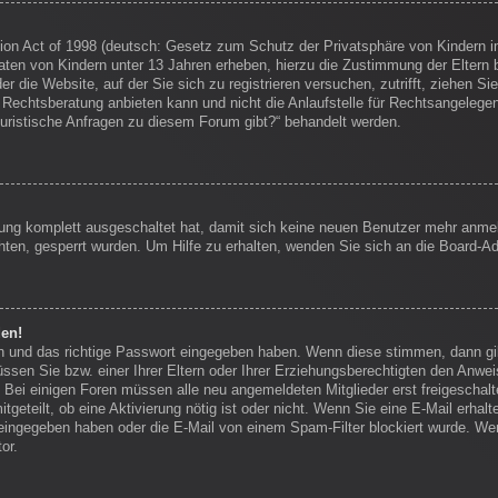
on Act of 1998 (deutsch: Gesetz zum Schutz der Privatsphäre von Kindern im
Daten von Kindern unter 13 Jahren erheben, hierzu die Zustimmung der Eltern
r die Website, auf der Sie sich zu registrieren versuchen, zutrifft, ziehen Si
echtsberatung anbieten kann und nicht die Anlaufstelle für Rechtsangelegenhei
juristische Anfragen zu diesem Forum gibt?“ behandelt werden.
erung komplett ausgeschaltet hat, damit sich keine neuen Benutzer mehr anm
ten, gesperrt wurden. Um Hilfe zu erhalten, wenden Sie sich an die Board-Ad
den!
en und das richtige Passwort eingegeben haben. Wenn diese stimmen, dann g
ssen Sie bzw. einer Ihrer Eltern oder Ihrer Erziehungsberechtigten den Anwei
en. Bei einigen Foren müssen alle neu angemeldeten Mitglieder erst freigescha
itgeteilt, ob eine Aktivierung nötig ist oder nicht. Wenn Sie eine E-Mail erha
eingegeben haben oder die E-Mail von einem Spam-Filter blockiert wurde. Wen
or.