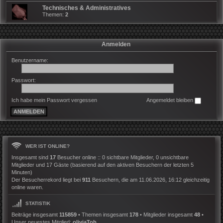
Technisches & Administratives
Themen:
2
Anmelden
Benutzername:
Passwort:
Ich habe mein Passwort vergessen
Angemeldet bleiben
WER IST ONLINE?
Insgesamt sind
17
Besucher online :: 0 sichtbare Mitglieder, 0 unsichtbare
Mitglieder und 17 Gäste (basierend auf den aktiven Besuchern der letzten 5
Minuten)
Der Besucherrekord liegt bei
911
Besuchern, die am 11.06.2026, 16:12 gleichzeitig
online waren.
STATISTIK
Beiträge insgesamt
115859
• Themen insgesamt
178
• Mitglieder insgesamt
48
•
Unser neuestes Mitglied:
oliviaTob