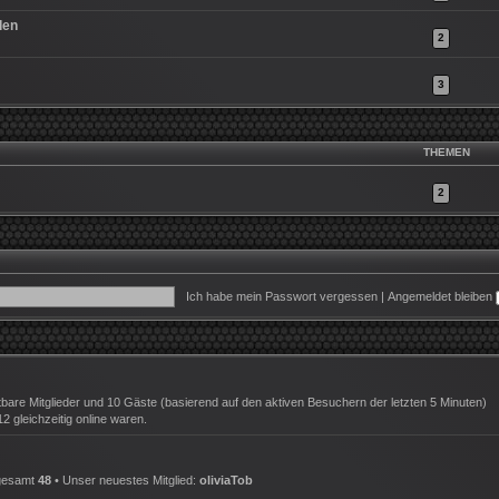
den
2
3
THEMEN
2
Ich habe mein Passwort vergessen
|
Angemeldet bleiben
htbare Mitglieder und 10 Gäste (basierend auf den aktiven Besuchern der letzten 5 Minuten)
 gleichzeitig online waren.
sgesamt
48
• Unser neuestes Mitglied:
oliviaTob