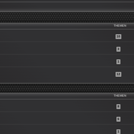
THEMEN
10
3
1
12
THEMEN
8
6
1