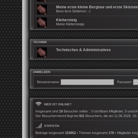
Meine erste kleine Bergtour und erste Skistun
Bene lernt Skifahren :-)
Klettersteig
Meine Klettersteige
TECHNIK
Technisches & Administratives
ANMELDEN
Benutzername:
Passwort:
WER IST ONLINE?
Insgesamt sind
10
Besucher online :: 0 sichtbare Mitglieder, 0 unsic
Der Besucherrekord liegt bei
911
Besuchern, die am 11.06.2026, 16:12
STATISTIK
Beiträge insgesamt
115852
• Themen insgesamt
178
• Mitglieder in