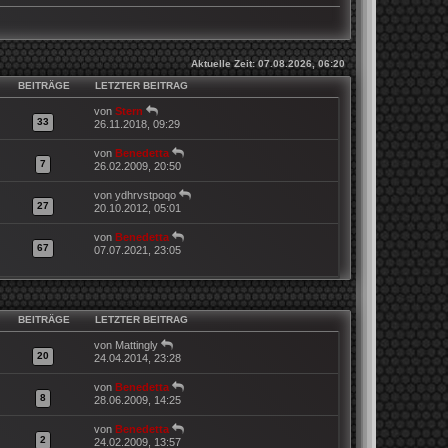
Aktuelle Zeit: 07.08.2026, 06:20
BEITRÄGE
LETZTER BEITRAG
N
von
Stern
33
e
26.11.2018, 09:29
u
e
N
von
Benedetta
s
7
e
26.02.2009, 20:50
t
u
e
e
N
von
ydhrvstpoqo
r
s
27
e
20.10.2012, 05:01
B
t
u
e
e
e
N
von
Benedetta
i
r
s
67
e
07.07.2021, 23:05
t
B
t
u
r
e
e
e
a
i
r
s
g
t
B
t
r
e
e
BEITRÄGE
LETZTER BEITRAG
a
i
r
g
t
B
N
von
Mattingly
r
e
20
e
24.04.2014, 23:28
a
i
u
g
t
e
N
von
Benedetta
r
s
8
e
28.06.2009, 14:25
a
t
u
g
e
e
N
von
Benedetta
r
s
2
e
24.02.2009, 13:57
B