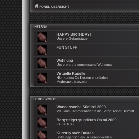
FOREN-ÜBERSICHT
INTERNA
HAPPY BIRTHDAY!
Unsere Geburtstage
FUN STUFF
Wohnung
Unsere erste gemeinsame Wohnung
Virtuelle Kapelle
Hier kannst Du Kerzen entzünden...
Moderator:
blanzelot
BERG-SPORTS
Wanderwoche Südtirol 2009
Mit Hans Kammerlander in die Berge seiner Heimat!
Bergsteigergrundkurs Ötztal 2009
21.-26.6.09
Kurztrip nach Dalaas
Sollte eigentlich ein Skiurlaub werden ..