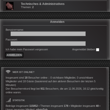
Technisches & Administratives
Themen:
2
Anmelden
Benutzername:
Passwort:
Ich habe mein Passwort vergessen
Angemeldet bleiben
WER IST ONLINE?
Insgesamt sind
18
Besucher online :: 0 sichtbare Mitglieder, 0 unsichtbare
Mitglieder und 18 Gäste (basierend auf den aktiven Besuchern der letzten 5
Minuten)
Der Besucherrekord liegt bei
911
Besuchern, die am 11.06.2026, 16:12 gleichzeitig
online waren.
STATISTIK
Beiträge insgesamt
115852
• Themen insgesamt
178
• Mitglieder insgesamt
48
•
Unser neuestes Mitglied:
oliviaTob