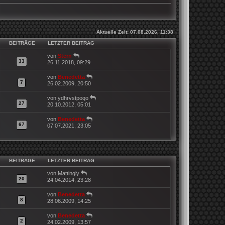
Aktuelle Zeit: 07.08.2026, 11:38
BEITRÄGE
LETZTER BEITRAG
N
von
Stern
33
e
26.11.2018, 09:29
u
e
N
von
Benedetta
s
7
e
26.02.2009, 20:50
t
u
e
e
N
von
ydhrvstpoqo
r
s
27
e
20.10.2012, 05:01
B
t
u
e
e
e
N
von
Benedetta
i
r
s
67
e
07.07.2021, 23:05
t
B
t
u
r
e
e
e
a
i
r
s
g
t
B
t
r
e
e
BEITRÄGE
LETZTER BEITRAG
a
i
r
g
t
B
N
von
Mattingly
r
e
20
e
24.04.2014, 23:28
a
i
u
g
t
e
N
von
Benedetta
r
s
8
e
28.06.2009, 14:25
a
t
u
g
e
e
N
von
Benedetta
r
s
2
e
24.02.2009, 13:57
B