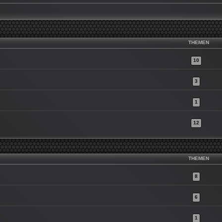
THEMEN
10
3
1
12
THEMEN
8
6
1