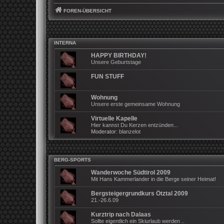
FOREN-ÜBERSICHT
INTERNA
HAPPY BIRTHDAY!
Unsere Geburtstage
FUN STUFF
Wohnung
Unsere erste gemeinsame Wohnung
Virtuelle Kapelle
Hier kannst Du Kerzen entzünden...
Moderator:
blanzelot
BERG-SPORTS
Wanderwoche Südtirol 2009
Mit Hans Kammerlander in die Berge seiner Heimat!
Bergsteigergrundkurs Ötztal 2009
21.-26.6.09
Kurztrip nach Dalaas
Sollte eigentlich ein Skiurlaub werden ..