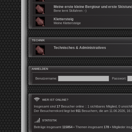
Meine erste kleine Bergtour und erste Skistun
Bene lernt Skifahren :-)
Klettersteig
Meine Klettersteige
TECHNIK
Technisches & Administratives
ANMELDEN
Benutzername:
Passwort:
WER IST ONLINE?
Insgesamt sind
17
Besucher online :: 1 sichtbares Mitglied, 0 unsich
Der Besucherrekord liegt bei
911
Besuchern, die am 11.06.2026, 16:12
STATISTIK
Beiträge insgesamt
115854
• Themen insgesamt
178
• Mitglieder in