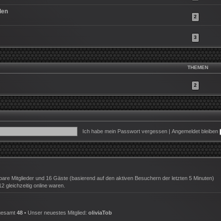
den
2
3
THEMEN
2
Ich habe mein Passwort vergessen
|
Angemeldet bleiben
tbare Mitglieder und 16 Gäste (basierend auf den aktiven Besuchern der letzten 5 Minuten)
 gleichzeitig online waren.
sgesamt
48
• Unser neuestes Mitglied:
oliviaTob