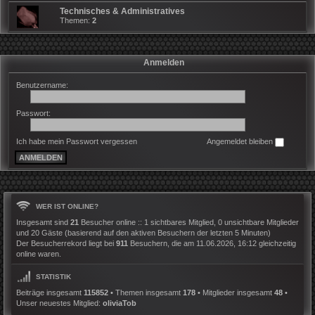
Technisches & Administratives
Themen:
2
Anmelden
Benutzername:
Passwort:
Ich habe mein Passwort vergessen
Angemeldet bleiben
WER IST ONLINE?
Insgesamt sind
21
Besucher online :: 1 sichtbares Mitglied, 0 unsichtbare Mitglieder
und 20 Gäste (basierend auf den aktiven Besuchern der letzten 5 Minuten)
Der Besucherrekord liegt bei
911
Besuchern, die am 11.06.2026, 16:12 gleichzeitig
online waren.
STATISTIK
Beiträge insgesamt
115852
• Themen insgesamt
178
• Mitglieder insgesamt
48
•
Unser neuestes Mitglied:
oliviaTob