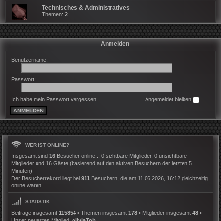
Technisches & Administratives
Themen:
2
Anmelden
Benutzername:
Passwort:
Ich habe mein Passwort vergessen
Angemeldet bleiben
WER IST ONLINE?
Insgesamt sind
16
Besucher online :: 0 sichtbare Mitglieder, 0 unsichtbare
Mitglieder und 16 Gäste (basierend auf den aktiven Besuchern der letzten 5
Minuten)
Der Besucherrekord liegt bei
911
Besuchern, die am 11.06.2026, 16:12 gleichzeitig
online waren.
STATISTIK
Beiträge insgesamt
115854
• Themen insgesamt
178
• Mitglieder insgesamt
48
•
Unser neuestes Mitglied:
oliviaTob