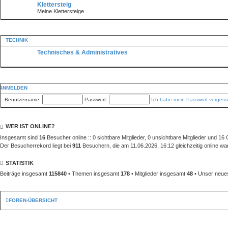
Klettersteig
Meine Klettersteige
TECHNIK
Technisches & Administratives
ANMELDEN
Benutzername:
Passwort:
Ich habe mein Passwort verges
WER IST ONLINE?
Insgesamt sind
16
Besucher online :: 0 sichtbare Mitglieder, 0 unsichtbare Mitglieder und 1
Der Besucherrekord liegt bei
911
Besuchern, die am 11.06.2026, 16:12 gleichzeitig online wa
STATISTIK
Beiträge insgesamt
115840
• Themen insgesamt
178
• Mitglieder insgesamt
48
• Unser neues
FOREN-ÜBERSICHT