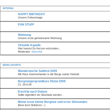
INTERNA
HAPPY BIRTHDAY!
Unsere Geburtstage
FUN STUFF
Wohnung
Unsere erste gemeinsame Wohnung
Virtuelle Kapelle
Hier kannst Du Kerzen entzünden...
Moderator:
blanzelot
BERG-SPORTS
Wanderwoche Südtirol 2009
Mit Hans Kammerlander in die Berge seiner Heimat!
Bergsteigergrundkurs Ötztal 2009
21.-26.6.09
Kurztrip nach Dalaas
Sollte eigentlich ein Skiurlaub werden ..
Meine erste kleine Bergtour und erste Skistunden
Bene lernt Skifahren :-)