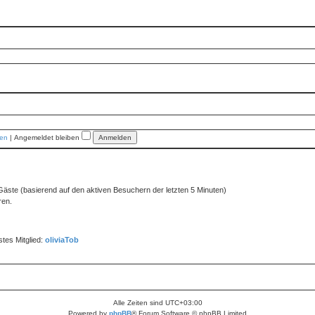
sen
|
Angemeldet bleiben
6 Gäste (basierend auf den aktiven Besuchern der letzten 5 Minuten)
ren.
tes Mitglied:
oliviaTob
Alle Zeiten sind
UTC+03:00
Powered by
phpBB
® Forum Software © phpBB Limited