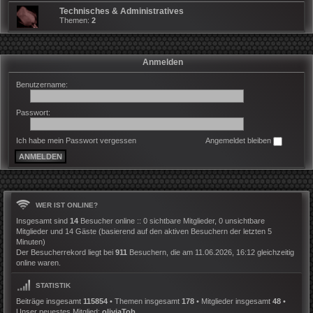
Technisches & Administratives
Themen:
2
Anmelden
Benutzername:
Passwort:
Ich habe mein Passwort vergessen
Angemeldet bleiben
WER IST ONLINE?
Insgesamt sind
14
Besucher online :: 0 sichtbare Mitglieder, 0 unsichtbare
Mitglieder und 14 Gäste (basierend auf den aktiven Besuchern der letzten 5
Minuten)
Der Besucherrekord liegt bei
911
Besuchern, die am 11.06.2026, 16:12 gleichzeitig
online waren.
STATISTIK
Beiträge insgesamt
115854
• Themen insgesamt
178
• Mitglieder insgesamt
48
•
Unser neuestes Mitglied:
oliviaTob