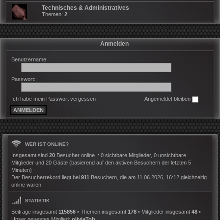
Technisches & Administratives
Themen:
2
Anmelden
Benutzername:
Passwort:
Ich habe mein Passwort vergessen
Angemeldet bleiben
WER IST ONLINE?
Insgesamt sind
20
Besucher online :: 0 sichtbare Mitglieder, 0 unsichtbare
Mitglieder und 20 Gäste (basierend auf den aktiven Besuchern der letzten 5
Minuten)
Der Besucherrekord liegt bei
911
Besuchern, die am 11.06.2026, 16:12 gleichzeitig
online waren.
STATISTIK
Beiträge insgesamt
115856
• Themen insgesamt
178
• Mitglieder insgesamt
48
•
Unser neuestes Mitglied:
oliviaTob