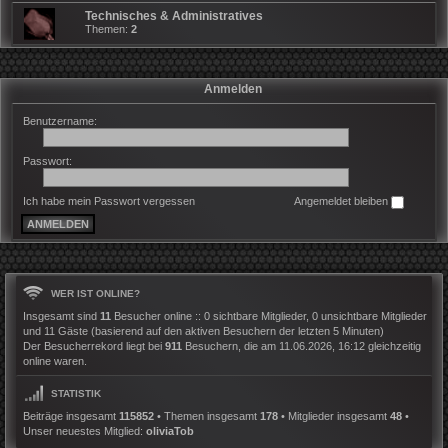
Technisches & Administratives
Themen:
2
Anmelden
Benutzername:
Passwort:
Ich habe mein Passwort vergessen
Angemeldet bleiben
WER IST ONLINE?
Insgesamt sind
11
Besucher online :: 0 sichtbare Mitglieder, 0 unsichtbare Mitglieder
und 11 Gäste (basierend auf den aktiven Besuchern der letzten 5 Minuten)
Der Besucherrekord liegt bei
911
Besuchern, die am 11.06.2026, 16:12 gleichzeitig
online waren.
STATISTIK
Beiträge insgesamt
115852
• Themen insgesamt
178
• Mitglieder insgesamt
48
•
Unser neuestes Mitglied:
oliviaTob