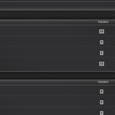
THEMEN
10
3
1
12
THEMEN
8
6
1