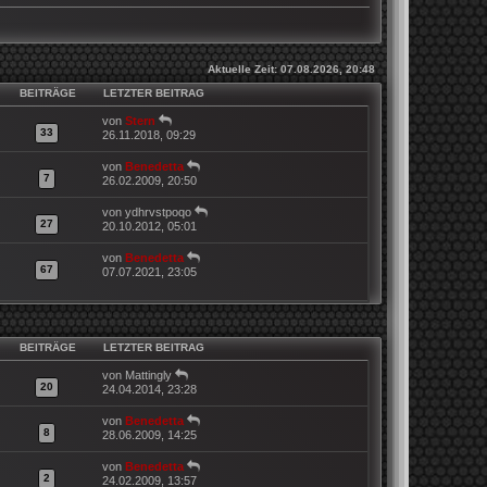
Aktuelle Zeit: 07.08.2026, 20:48
BEITRÄGE
LETZTER BEITRAG
N
von
Stern
33
e
26.11.2018, 09:29
u
e
N
von
Benedetta
s
7
e
26.02.2009, 20:50
t
u
e
e
N
von
ydhrvstpoqo
r
s
27
e
20.10.2012, 05:01
B
t
u
e
e
e
N
von
Benedetta
i
r
s
67
e
07.07.2021, 23:05
t
B
t
u
r
e
e
e
a
i
r
s
g
t
B
t
r
e
e
BEITRÄGE
LETZTER BEITRAG
a
i
r
g
t
B
N
von
Mattingly
r
e
20
e
24.04.2014, 23:28
a
i
u
g
t
e
N
von
Benedetta
r
s
8
e
28.06.2009, 14:25
a
t
u
g
e
e
N
von
Benedetta
r
s
2
e
24.02.2009, 13:57
B