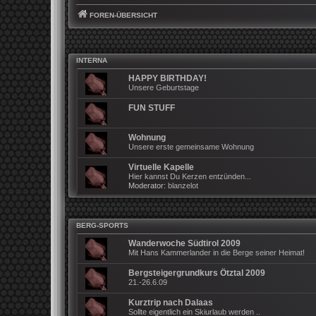
FOREN-ÜBERSICHT
INTERNA
HAPPY BIRTHDAY!
Unsere Geburtstage
FUN STUFF
Wohnung
Unsere erste gemeinsame Wohnung
Virtuelle Kapelle
Hier kannst Du Kerzen entzünden...
Moderator:
blanzelot
BERG-SPORTS
Wanderwoche Südtirol 2009
Mit Hans Kammerlander in die Berge seiner Heimat!
Bergsteigergrundkurs Ötztal 2009
21.-26.6.09
Kurztrip nach Dalaas
Sollte eigentlich ein Skiurlaub werden ..