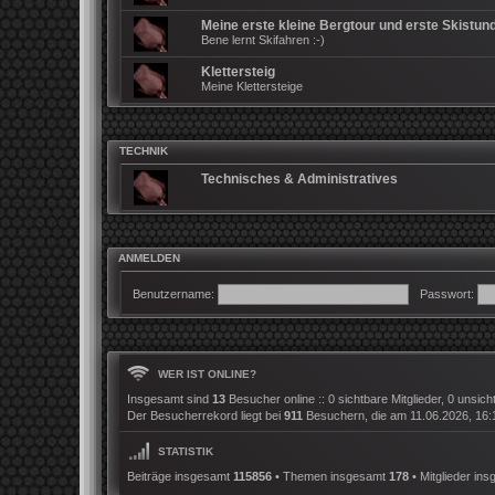
Meine erste kleine Bergtour und erste Skistun
Bene lernt Skifahren :-)
Klettersteig
Meine Klettersteige
TECHNIK
Technisches & Administratives
ANMELDEN
Benutzername:
Passwort:
WER IST ONLINE?
Insgesamt sind
13
Besucher online :: 0 sichtbare Mitglieder, 0 unsic
Der Besucherrekord liegt bei
911
Besuchern, die am 11.06.2026, 16:12
STATISTIK
Beiträge insgesamt
115856
• Themen insgesamt
178
• Mitglieder in