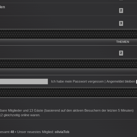
den
2
3
THEMEN
2
Ich habe mein Passwort vergessen
|
Angemeldet bleiben
htbare Mitglieder und 13 Gäste (basierend auf den aktiven Besuchern der letzten 5 Minuten)
 gleichzeitig online waren.
sgesamt
48
• Unser neuestes Mitglied:
oliviaTob