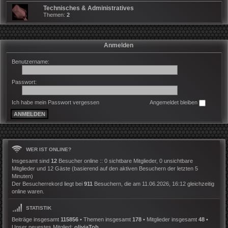
Technisches & Administratives
Themen:
2
Anmelden
Benutzername:
Passwort:
Ich habe mein Passwort vergessen
Angemeldet bleiben
WER IST ONLINE?
Insgesamt sind
12
Besucher online :: 0 sichtbare Mitglieder, 0 unsichtbare
Mitglieder und 12 Gäste (basierend auf den aktiven Besuchern der letzten 5
Minuten)
Der Besucherrekord liegt bei
911
Besuchern, die am 11.06.2026, 16:12 gleichzeitig
online waren.
STATISTIK
Beiträge insgesamt
115856
• Themen insgesamt
178
• Mitglieder insgesamt
48
•
Unser neuestes Mitglied:
oliviaTob