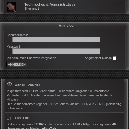
Technisches & Administratives
Themen:
2
Anmelden
Benutzername:
Passwort:
Ich habe mein Passwort vergessen
Angemeldet bleiben
WER IST ONLINE?
Insgesamt sind
18
Besucher online :: 0 sichtbare Mitglieder, 0 unsichtbare
Mitglieder und 18 Gäste (basierend auf den aktiven Besuchern der letzten 5
Minuten)
Der Besucherrekord liegt bei
911
Besuchern, die am 11.06.2026, 16:12 gleichzeitig
online waren.
STATISTIK
Beiträge insgesamt
115840
• Themen insgesamt
178
• Mitglieder insgesamt
48
•
Unser neuestes Mitglied:
oliviaTob