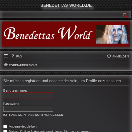
BENEDETTAS-WORLD.DE
SU
FAQ
ANMELDEN
FOREN-ÜBERSICHT
Sie müssen registriert und angemeldet sein, um Profile anzuschauen.
Benutzername:
Passwort:
ICH HABE MEIN PASSWORT VERGESSEN
Angemeldet bleiben
Meinen Online-Status während dieser Sitzung verbergen