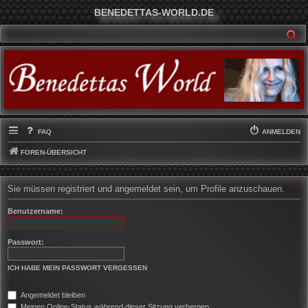
BENEDETTAS-WORLD.DE
SU
FAQ
ANMELDEN
FOREN-ÜBERSICHT
Sie müssen registriert und angemeldet sein, um Profile anzuschauen.
Benutzername:
Passwort:
ICH HABE MEIN PASSWORT VERGESSEN
Angemeldet bleiben
Meinen Online-Status während dieser Sitzung verbergen