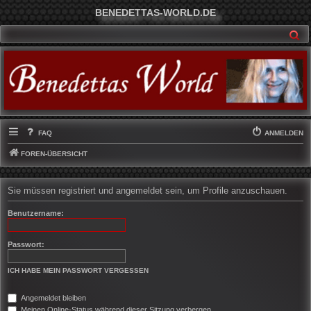
BENEDETTAS-WORLD.DE
SU
FAQ
ANMELDEN
FOREN-ÜBERSICHT
Sie müssen registriert und angemeldet sein, um Profile anzuschauen.
Benutzername:
Passwort:
ICH HABE MEIN PASSWORT VERGESSEN
Angemeldet bleiben
Meinen Online-Status während dieser Sitzung verbergen