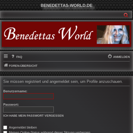
BENEDETTAS-WORLD.DE
SU
FAQ
ANMELDEN
FOREN-ÜBERSICHT
Sie müssen registriert und angemeldet sein, um Profile anzuschauen.
Benutzername:
Passwort:
ICH HABE MEIN PASSWORT VERGESSEN
Angemeldet bleiben
Meinen Online-Status während dieser Sitzung verbergen