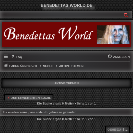
BENEDETTAS-WORLD.DE
SU
FAQ
ANMELDEN
FOREN-ÜBERSICHT
SUCHE
AKTIVE THEMEN
AKTIVE THEMEN
ZUR ERWEITERTEN SUCHE
Die Suche ergab 0 Treffer • Seite
1
von
1
Es wurden keine passenden Ergebnisse gefunden.
Die Suche ergab 0 Treffer • Seite
1
von
1
GEHE ZU