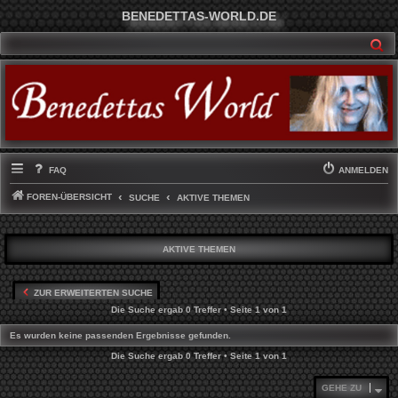
BENEDETTAS-WORLD.DE
SU
FAQ
ANMELDEN
FOREN-ÜBERSICHT
SUCHE
AKTIVE THEMEN
AKTIVE THEMEN
ZUR ERWEITERTEN SUCHE
Die Suche ergab 0 Treffer • Seite
1
von
1
Es wurden keine passenden Ergebnisse gefunden.
Die Suche ergab 0 Treffer • Seite
1
von
1
GEHE ZU