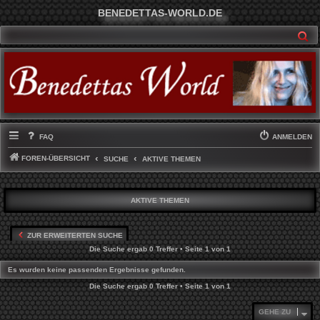
BENEDETTAS-WORLD.DE
SU
FAQ
ANMELDEN
FOREN-ÜBERSICHT
SUCHE
AKTIVE THEMEN
AKTIVE THEMEN
ZUR ERWEITERTEN SUCHE
Die Suche ergab 0 Treffer • Seite
1
von
1
Es wurden keine passenden Ergebnisse gefunden.
Die Suche ergab 0 Treffer • Seite
1
von
1
GEHE ZU