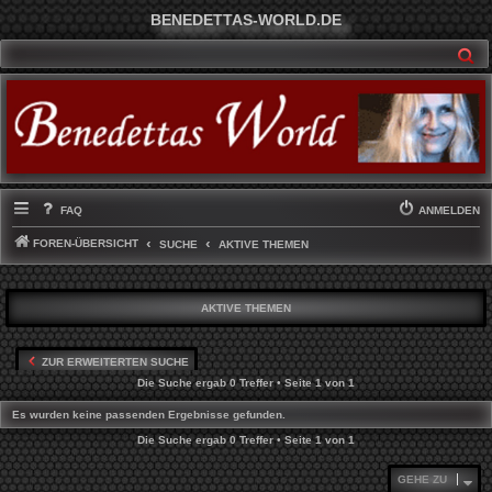
BENEDETTAS-WORLD.DE
SU
FAQ
ANMELDEN
FOREN-ÜBERSICHT
SUCHE
AKTIVE THEMEN
AKTIVE THEMEN
ZUR ERWEITERTEN SUCHE
Die Suche ergab 0 Treffer • Seite
1
von
1
Es wurden keine passenden Ergebnisse gefunden.
Die Suche ergab 0 Treffer • Seite
1
von
1
GEHE ZU