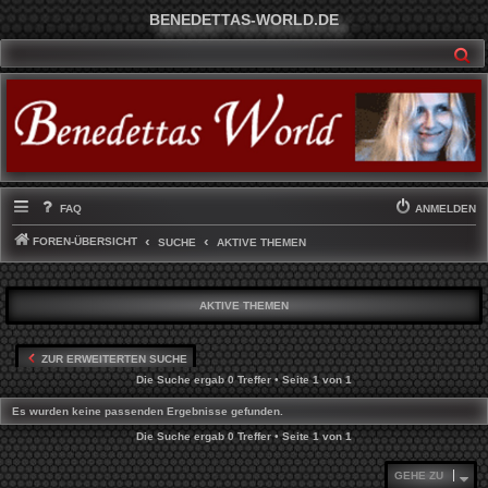
BENEDETTAS-WORLD.DE
SU
FAQ
ANMELDEN
FOREN-ÜBERSICHT
SUCHE
AKTIVE THEMEN
AKTIVE THEMEN
ZUR ERWEITERTEN SUCHE
Die Suche ergab 0 Treffer • Seite
1
von
1
Es wurden keine passenden Ergebnisse gefunden.
Die Suche ergab 0 Treffer • Seite
1
von
1
GEHE ZU