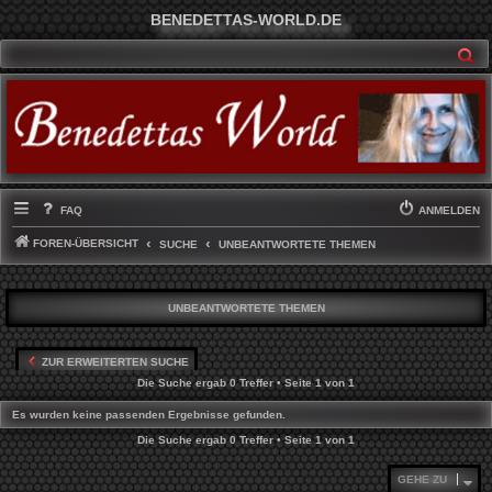
BENEDETTAS-WORLD.DE
SU
FAQ
ANMELDEN
FOREN-ÜBERSICHT
SUCHE
UNBEANTWORTETE THEMEN
UNBEANTWORTETE THEMEN
ZUR ERWEITERTEN SUCHE
Die Suche ergab 0 Treffer • Seite
1
von
1
Es wurden keine passenden Ergebnisse gefunden.
Die Suche ergab 0 Treffer • Seite
1
von
1
GEHE ZU