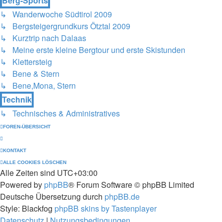
Berg-Sports
↳ Wanderwoche Südtirol 2009
↳ Bergsteigergrundkurs Ötztal 2009
↳ Kurztrip nach Dalaas
↳ Meine erste kleine Bergtour und erste Skistunden
↳ Klettersteig
↳ Bene & Stern
↳ Bene,Mona, Stern
Technik
↳ Technisches & Administratives
FOREN-ÜBERSICHT
KONTAKT
ALLE COOKIES LÖSCHEN
Alle Zeiten sind
UTC+03:00
Powered by
phpBB
® Forum Software © phpBB Limited
Deutsche Übersetzung durch
phpBB.de
Style: Blackfog
phpBB skins by Tastenplayer
Datenschutz
|
Nutzungsbedingungen