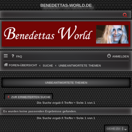
BENEDETTAS-WORLD.DE
SU
FAQ
ANMELDEN
FOREN-ÜBERSICHT
SUCHE
UNBEANTWORTETE THEMEN
UNBEANTWORTETE THEMEN
ZUR ERWEITERTEN SUCHE
Die Suche ergab 0 Treffer • Seite
1
von
1
Es wurden keine passenden Ergebnisse gefunden.
Die Suche ergab 0 Treffer • Seite
1
von
1
GEHE ZU