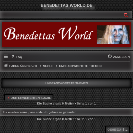
BENEDETTAS-WORLD.DE
SU
FAQ
ANMELDEN
FOREN-ÜBERSICHT
SUCHE
UNBEANTWORTETE THEMEN
UNBEANTWORTETE THEMEN
ZUR ERWEITERTEN SUCHE
Die Suche ergab 0 Treffer • Seite
1
von
1
Es wurden keine passenden Ergebnisse gefunden.
Die Suche ergab 0 Treffer • Seite
1
von
1
GEHE ZU