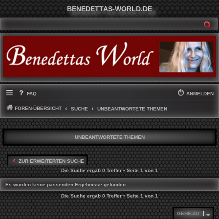
BENEDETTAS-WORLD.DE
SU
FAQ
ANMELDEN
FOREN-ÜBERSICHT
SUCHE
UNBEANTWORTETE THEMEN
UNBEANTWORTETE THEMEN
ZUR ERWEITERTEN SUCHE
Die Suche ergab 0 Treffer • Seite
1
von
1
Es wurden keine passenden Ergebnisse gefunden.
Die Suche ergab 0 Treffer • Seite
1
von
1
GEHE ZU