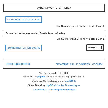
UNBEANTWORTETE THEMEN
ZUR ERWEITERTEN SUCHE
Die Suche ergab 0 Treffer • Seite
1
von
1
Es wurden keine passenden Ergebnisse gefunden.
Die Suche ergab 0 Treffer • Seite
1
von
1
GEHE ZU
ZUR ERWEITERTEN SUCHE
FOREN-ÜBERSICHT
KONTAKT
ALLE COOKIES LÖSCHEN
Alle Zeiten sind
UTC+03:00
Powered by
phpBB
® Forum Software © phpBB Limited
Deutsche Übersetzung durch
phpBB.de
Style: Blackfog
phpBB skins by Tastenplayer
Datenschutz
|
Nutzungsbedingungen