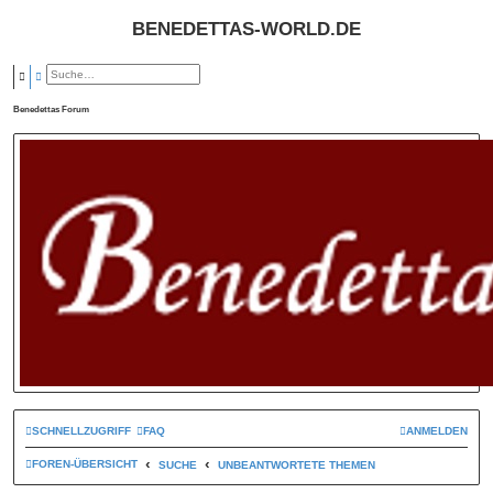
BENEDETTAS-WORLD.DE
SUCHE
ERWEITERTE SUCHE
Benedettas Forum
SCHNELLZUGRIFF
FAQ
ANMELDEN
FOREN-ÜBERSICHT
SUCHE
UNBEANTWORTETE THEMEN