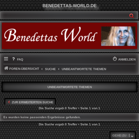
BENEDETTAS-WORLD.DE
SU
FAQ
ANMELDEN
FOREN-ÜBERSICHT
SUCHE
UNBEANTWORTETE THEMEN
UNBEANTWORTETE THEMEN
ZUR ERWEITERTEN SUCHE
Die Suche ergab 0 Treffer • Seite
1
von
1
Es wurden keine passenden Ergebnisse gefunden.
Die Suche ergab 0 Treffer • Seite
1
von
1
GEHE ZU