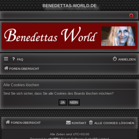
BENEDETTAS-WORLD.DE
SU
FAQ
ANMELDEN
FOREN-ÜBERSICHT
Alle Cookies löschen
Sind Sie sich sicher, dass Sie alle Cookies des Boards löschen möchten?
FOREN-ÜBERSICHT
KONTAKT
ALLE COOKIES LÖSCHEN
Alle Zeiten sind
UTC+03:00
Powered by
phpBB
® Forum Software © phpBB Limited