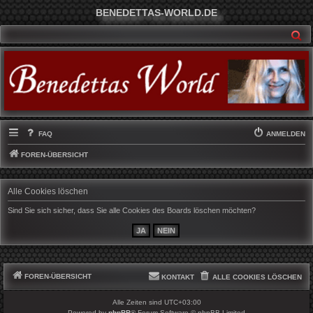
BENEDETTAS-WORLD.DE
SU
FAQ
ANMELDEN
FOREN-ÜBERSICHT
Alle Cookies löschen
Sind Sie sich sicher, dass Sie alle Cookies des Boards löschen möchten?
FOREN-ÜBERSICHT
KONTAKT
ALLE COOKIES LÖSCHEN
Alle Zeiten sind
UTC+03:00
Powered by
phpBB
® Forum Software © phpBB Limited