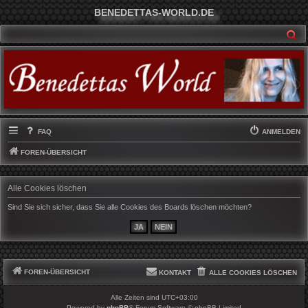
BENEDETTAS-WORLD.DE
SU
FAQ
ANMELDEN
FOREN-ÜBERSICHT
Alle Cookies löschen
Sind Sie sich sicher, dass Sie alle Cookies des Boards löschen möchten?
FOREN-ÜBERSICHT
KONTAKT
ALLE COOKIES LÖSCHEN
Alle Zeiten sind
UTC+03:00
Powered by
phpBB
® Forum Software © phpBB Limited