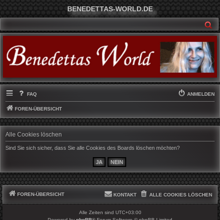
BENEDETTAS-WORLD.DE
SU
FAQ
ANMELDEN
FOREN-ÜBERSICHT
Alle Cookies löschen
Sind Sie sich sicher, dass Sie alle Cookies des Boards löschen möchten?
FOREN-ÜBERSICHT
KONTAKT
ALLE COOKIES LÖSCHEN
Alle Zeiten sind
UTC+03:00
Powered by
phpBB
® Forum Software © phpBB Limited