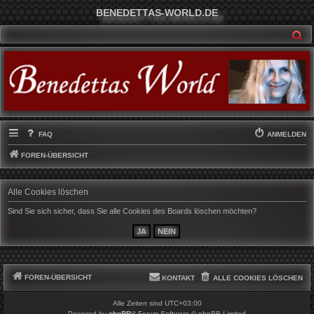
BENEDETTAS-WORLD.DE
SU
FAQ
ANMELDEN
FOREN-ÜBERSICHT
Alle Cookies löschen
Sind Sie sich sicher, dass Sie alle Cookies des Boards löschen möchten?
FOREN-ÜBERSICHT
KONTAKT
ALLE COOKIES LÖSCHEN
Alle Zeiten sind
UTC+03:00
Powered by
phpBB
® Forum Software © phpBB Limited