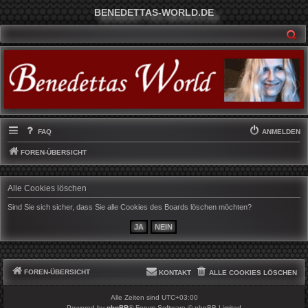
BENEDETTAS-WORLD.DE
SU
FAQ
ANMELDEN
FOREN-ÜBERSICHT
Alle Cookies löschen
Sind Sie sich sicher, dass Sie alle Cookies des Boards löschen möchten?
FOREN-ÜBERSICHT
KONTAKT
ALLE COOKIES LÖSCHEN
Alle Zeiten sind
UTC+03:00
Powered by
phpBB
® Forum Software © phpBB Limited