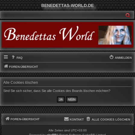
BENEDETTAS-WORLD.DE
SU
FAQ
ANMELDEN
FOREN-ÜBERSICHT
Alle Cookies löschen
Sind Sie sich sicher, dass Sie alle Cookies des Boards löschen möchten?
FOREN-ÜBERSICHT
KONTAKT
ALLE COOKIES LÖSCHEN
Alle Zeiten sind
UTC+03:00
Powered by
phpBB
® Forum Software © phpBB Limited